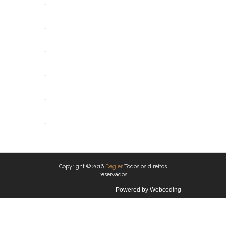
ABRIR
ABRIR
ABRIR
ABRIR
ABRIR
ABRIR
Copyright © 2016
Degier
Todos os direitos
reservados
Powered by
Webcoding