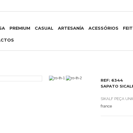
SA
PREMIUM
CASUAL
ARTESANÍA
ACESSÓRIOS
FEI
ACTOS
REF: 6344
SAPATO SICAL
SIKALF PEÇA UN
france