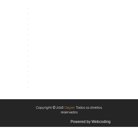
ABRIR
ABRIR
ABRIR
ABRIR
ABRIR
ABRIR
ABRIR
ABRIR
ABRIR
ABRIR
ABRIR
ABRIR
ABRIR
ABRIR
ABRIR
ABRIR
Copyright © 2016
Degier
Todos os direitos
reservados
Powered by
Webcoding