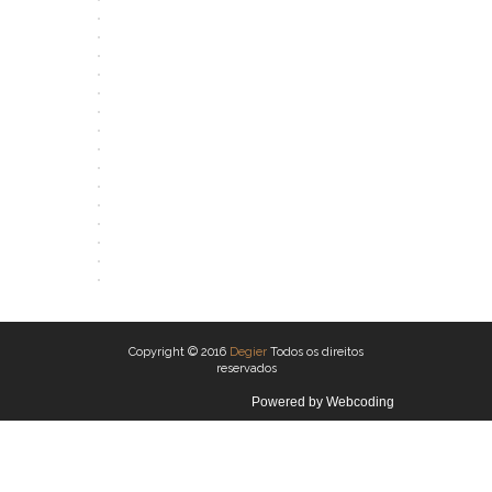
ABRIR
ABRIR
ABRIR
ABRIR
ABRIR
ABRIR
ABRIR
ABRIR
ABRIR
ABRIR
ABRIR
ABRIR
ABRIR
ABRIR
ABRIR
ABRIR
Copyright © 2016
Degier
Todos os direitos
reservados
Powered by
Webcoding