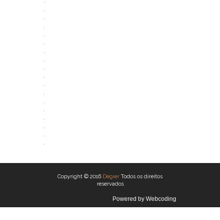
ABRIR
ABRIR
ABRIR
ABRIR
ABRIR
ABRIR
ABRIR
ABRIR
ABRIR
ABRIR
ABRIR
ABRIR
ABRIR
ABRIR
ABRIR
ABRIR
ABRIR
ABRIR
Copyright © 2016
Degier
Todos os direitos
reservados
Powered by
Webcoding