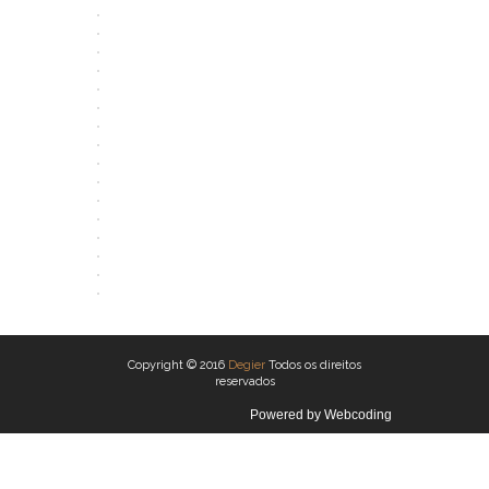
ABRIR
ABRIR
ABRIR
ABRIR
ABRIR
ABRIR
ABRIR
ABRIR
ABRIR
ABRIR
ABRIR
ABRIR
ABRIR
ABRIR
ABRIR
ABRIR
ABRIR
Copyright © 2016
Degier
Todos os direitos
reservados
Powered by
Webcoding