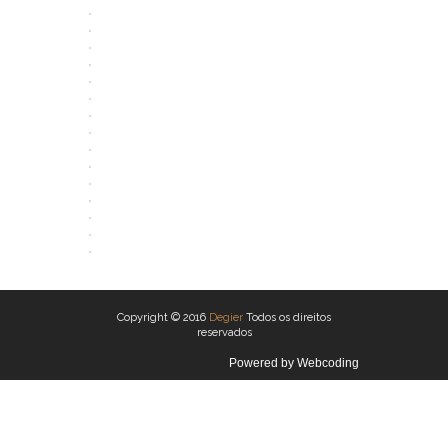
ABRIR
ABRIR
ABRIR
ABRIR
ABRIR
ABRIR
ABRIR
ABRIR
ABRIR
ABRIR
ABRIR
ABRIR
ABRIR
ABRIR
ABRIR
ABRIR
Copyright © 2016
Degier
Todos os direitos
reservados
Powered by
Webcoding