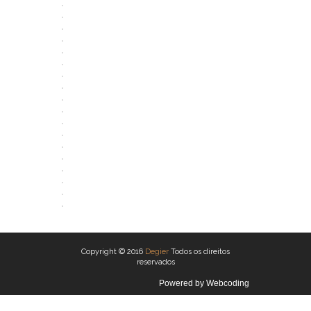
ABRIR
ABRIR
ABRIR
ABRIR
ABRIR
ABRIR
ABRIR
ABRIR
ABRIR
ABRIR
ABRIR
ABRIR
ABRIR
ABRIR
ABRIR
ABRIR
ABRIR
ABRIR
Copyright © 2016
Degier
Todos os direitos
reservados
Powered by
Webcoding