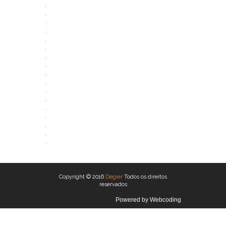
ABRIR
ABRIR
ABRIR
ABRIR
ABRIR
ABRIR
ABRIR
ABRIR
ABRIR
ABRIR
ABRIR
ABRIR
ABRIR
ABRIR
ABRIR
ABRIR
ABRIR
ABRIR
Copyright © 2016
Degier
Todos os direitos
reservados
Powered by
Webcoding