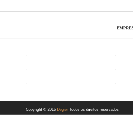
EMPRE
ABRIR
ABRIR
ABRIR
Copyright © 2016
Degier
Todos os direitos reservados