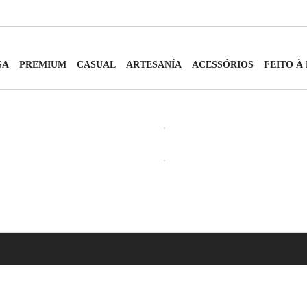
SA
PREMIUM
CASUAL
ARTESANÍA
ACESSÓRIOS
FEITO À
ABRIR
ABRIR
ABRIR
ABRIR
ABRIR